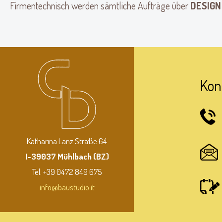
Firmentechnisch werden sämtliche Aufträge über
DESIGN 
Kon
Katharina Lanz Straße 64
I-39037 Mühlbach (BZ)
Tel. +39 0472 849 675
info@baustudio.it