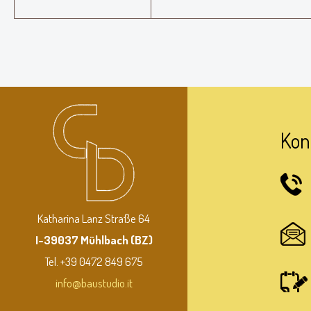
Kon
Katharina Lanz Straße 64
I-39037 Mühlbach (BZ)
Tel. +39 0472 849 675
info@baustudio.it