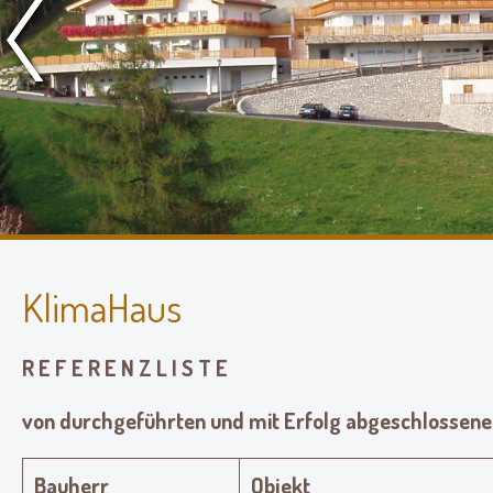
KlimaHaus
R E F E R E N Z L I S T E
von durchgeführten und mit Erfolg abgeschlosse
Bauherr
Objekt